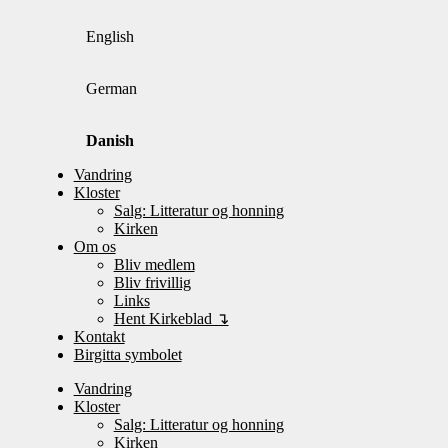
English
German
Danish
Vandring
Kloster
Salg: Litteratur og honning
Kirken
Om os
Bliv medlem
Bliv frivillig
Links
Hent Kirkeblad ↴
Kontakt
Birgitta symbolet
Vandring
Kloster
Salg: Litteratur og honning
Kirken