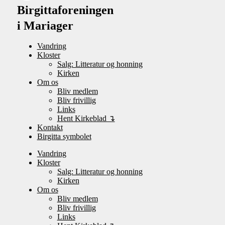
Birgittaforeningen
i Mariager
Vandring
Kloster
Salg: Litteratur og honning
Kirken
Om os
Bliv medlem
Bliv frivillig
Links
Hent Kirkeblad ↴
Kontakt
Birgitta symbolet
Vandring
Kloster
Salg: Litteratur og honning
Kirken
Om os
Bliv medlem
Bliv frivillig
Links