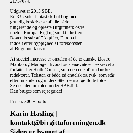
21737074.
Udgivet år 2013 SBE.
En 335 sider fantastisk flot bog med
grundig beskrivelse af alle både
fungerende og opløste Birgittinerklostre
i hele i Europa. Rigt og smukt illustreret.
Bogen består af 7 kapitler, Europa i
inddelt efter hyppighed af forekomsten
af Birgittinerklostre.
Af speciel interesse er omtalen af de to danske klostre
Maribo og Mariager, hvoraf sidstenævnte er beskrevet af
forfatter Per Sloth Carlsen, som den ene af tre danske
redaktører. Teksten er både på engelsk og tysk, som står
efter hinanden og understøtter de mange flotte fotos.
Se desuden omtalen under SBE-link.
Kan bruges som rejseguide!
Pris kr. 300 + porto.
Karin Hasling |
kontakt@birgittaforeningen.dk
Siden er bygget af