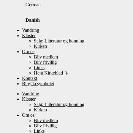
German
Danish
Vandring
Kloster
Salg: Litteratur og honning
Kirken
Om os
Bliv medlem
Bliv frivillig
Links
Hent Kirkeblad ↴
Kontakt
Birgitta symbolet
Vandring
Kloster
Salg: Litteratur og honning
Kirken
Om os
Bliv medlem
Bliv frivillig
Links