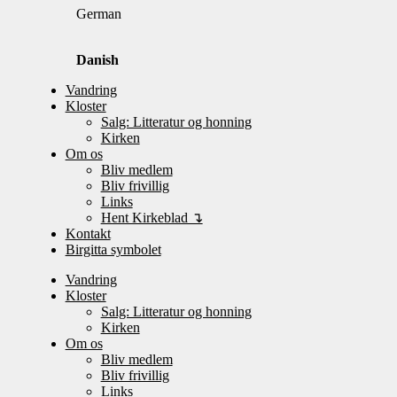
German
Danish
Vandring
Kloster
Salg: Litteratur og honning
Kirken
Om os
Bliv medlem
Bliv frivillig
Links
Hent Kirkeblad ↴
Kontakt
Birgitta symbolet
Vandring
Kloster
Salg: Litteratur og honning
Kirken
Om os
Bliv medlem
Bliv frivillig
Links