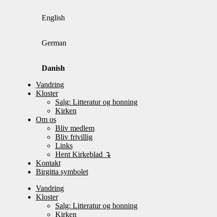
English
German
Danish
Vandring
Kloster
Salg: Litteratur og honning
Kirken
Om os
Bliv medlem
Bliv frivillig
Links
Hent Kirkeblad ↴
Kontakt
Birgitta symbolet
Vandring
Kloster
Salg: Litteratur og honning
Kirken