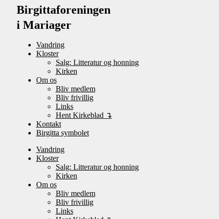
Birgittaforeningen
i Mariager
Vandring
Kloster
Salg: Litteratur og honning
Kirken
Om os
Bliv medlem
Bliv frivillig
Links
Hent Kirkeblad ↴
Kontakt
Birgitta symbolet
Vandring
Kloster
Salg: Litteratur og honning
Kirken
Om os
Bliv medlem
Bliv frivillig
Links