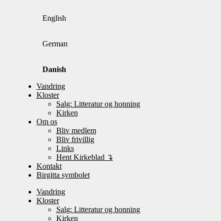
English
German
Danish
Vandring
Kloster
Salg: Litteratur og honning
Kirken
Om os
Bliv medlem
Bliv frivillig
Links
Hent Kirkeblad ↴
Kontakt
Birgitta symbolet
Vandring
Kloster
Salg: Litteratur og honning
Kirken