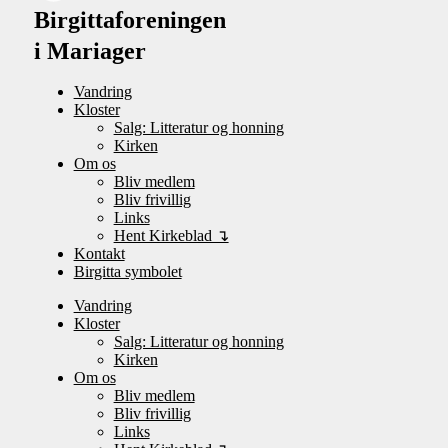
Birgittaforeningen
i Mariager
Vandring
Kloster
Salg: Litteratur og honning
Kirken
Om os
Bliv medlem
Bliv frivillig
Links
Hent Kirkeblad ↴
Kontakt
Birgitta symbolet
Vandring
Kloster
Salg: Litteratur og honning
Kirken
Om os
Bliv medlem
Bliv frivillig
Links