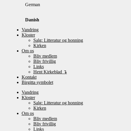
German
Danish
Vandring
Kloster
Salg: Litteratur og honning
Kirken
Om os
Bliv medlem
Bliv frivillig
Links
Hent Kirkeblad ↴
Kontakt
Birgitta symbolet
Vandring
Kloster
Salg: Litteratur og honning
Kirken
Om os
Bliv medlem
Bliv frivillig
Links