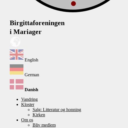
Birgittaforeningen
i Mariager
English
German
Danish
Vandring
Kloster
Salg: Litteratur og honning
Kirken
Om os
Bliv medlem