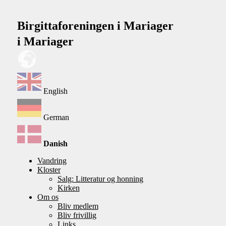
Birgittaforeningen i Mariager
i Mariager
English
German
Danish
Vandring
Kloster
Salg: Litteratur og honning
Kirken
Om os
Bliv medlem
Bliv frivillig
Links