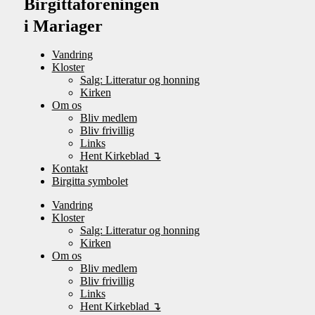
Birgittaforeningen
i Mariager
Vandring
Kloster
Salg: Litteratur og honning
Kirken
Om os
Bliv medlem
Bliv frivillig
Links
Hent Kirkeblad ↴
Kontakt
Birgitta symbolet
Vandring
Kloster
Salg: Litteratur og honning
Kirken
Om os
Bliv medlem
Bliv frivillig
Links
Hent Kirkeblad ↴