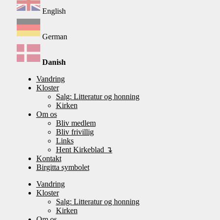
English
German
Danish
Vandring
Kloster
Salg: Litteratur og honning
Kirken
Om os
Bliv medlem
Bliv frivillig
Links
Hent Kirkeblad ↴
Kontakt
Birgitta symbolet
Vandring
Kloster
Salg: Litteratur og honning
Kirken
Om os