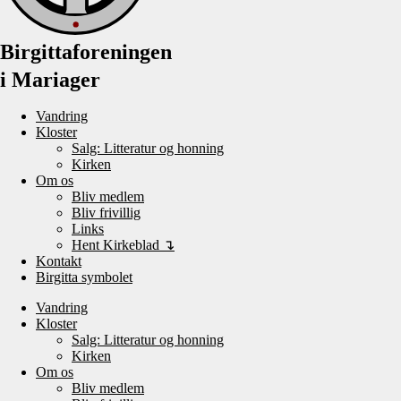
Birgittaforeningen
i Mariager
Vandring
Kloster
Salg: Litteratur og honning
Kirken
Om os
Bliv medlem
Bliv frivillig
Links
Hent Kirkeblad ↴
Kontakt
Birgitta symbolet
Vandring
Kloster
Salg: Litteratur og honning
Kirken
Om os
Bliv medlem